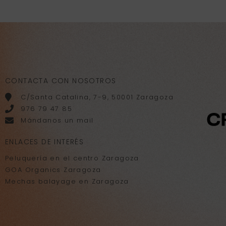
CONTACTA CON NOSOTROS
C/Santa Catalina, 7-9, 50001 Zaragoza
976 79 47 85
Mándanos un mail
ENLACES DE INTERÉS
Peluquería en el centro Zaragoza
GOA Organics Zaragoza
Mechas balayage en Zaragoza