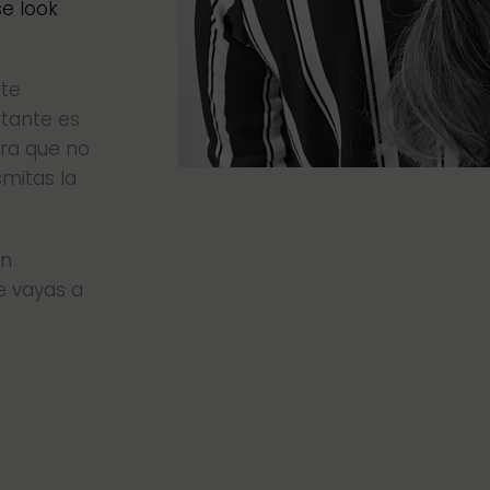
e look
rte
rtante es
ara que no
smitas la
én
e vayas a