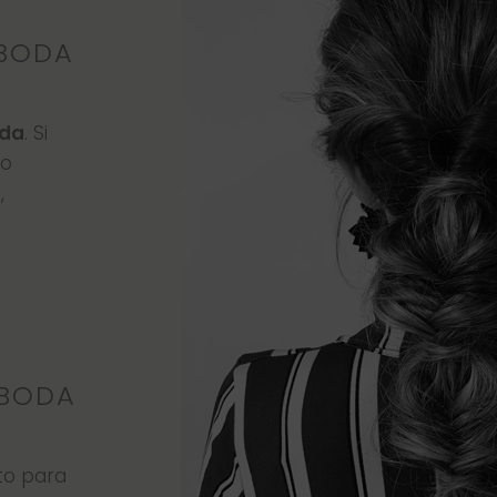
 BODA
ada
. Si
 o
,
 BODA
cto para