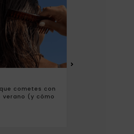
 que cometes con
5 trucos para cu
n verano (y cómo
en la playa
)