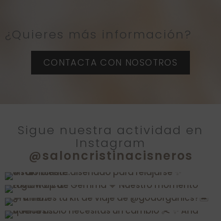
t
e
¿Quieres más información?
r
n
CONTACTA CON NOSOTROS
a
t
i
v
Sigue nuestra actividad en
Instagram
e
@saloncristinacisneros
: