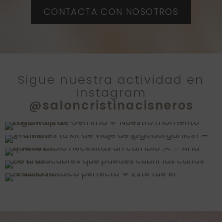
n
CONTACTA CON NOSOTROS
a
t
i
v
Sigue nuestra actividad en
Instagram
e
@saloncristinacisneros
: