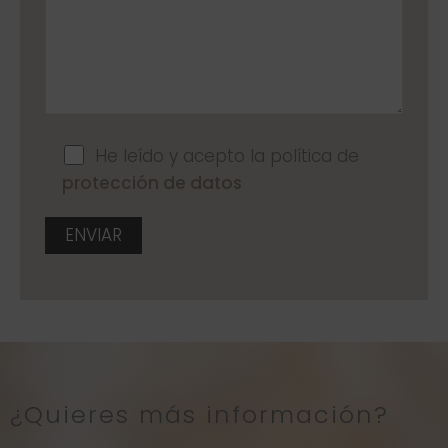
He leído y acepto la política de
protección de datos
A
l
t
e
¿Quieres más información?
r