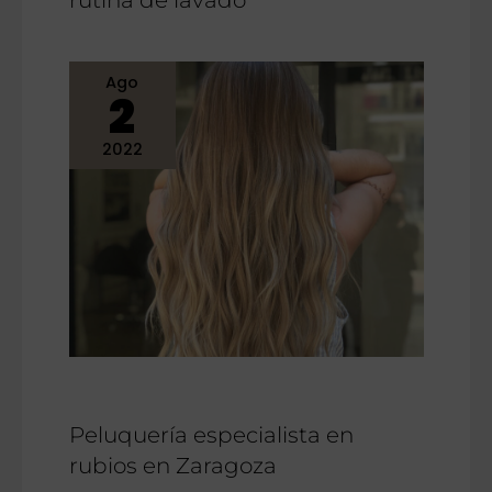
rutina de lavado
Ago
2
2022
Peluquería especialista en
rubios en Zaragoza