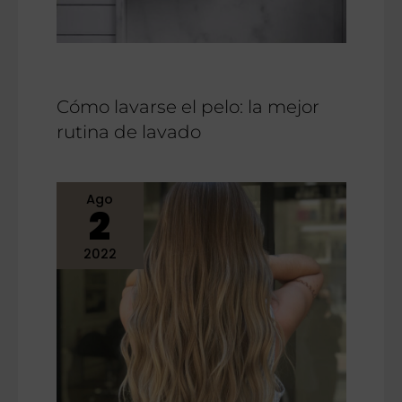
Cómo lavarse el pelo: la mejor
rutina de lavado
Ago
2
2022