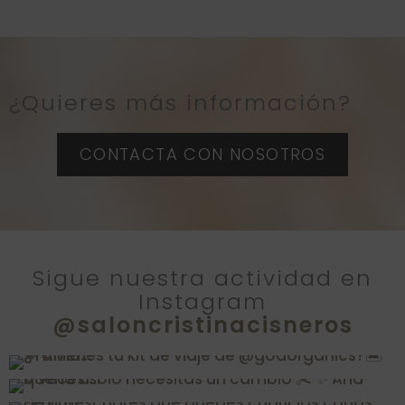
l
t
e
¿Quieres más información?
r
n
CONTACTA CON NOSOTROS
a
t
i
v
Sigue nuestra actividad en
Instagram
e
@saloncristinacisneros
: