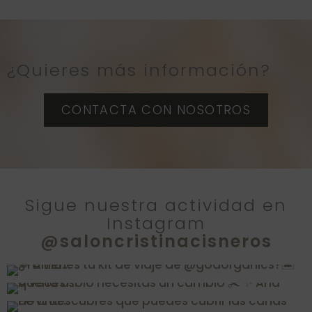
l
t
e
¿Quieres más información?
r
n
CONTACTA CON NOSOTROS
a
t
i
v
Sigue nuestra actividad en
Instagram
e
@saloncristinacisneros
: